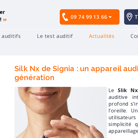
er
09 74 99 13 66
T
!
”
c
 auditifs
Le test auditif
Actualités
Co
ion
Silk Nx de Signia : un appareil auditif invisible nouv
Silk Nx de Signia : un appareil audi
génération
Le
Slik N
auditive in
profond s’i
l’oreille. 
utilisateurs
simplicité
appareillag