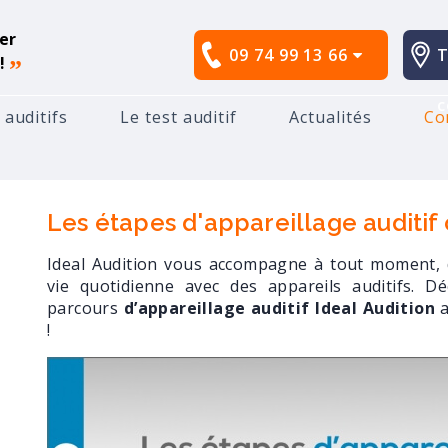
er
09 74 99 13 66
T
!
”
c
 auditifs
Le test auditif
Actualités
Co
udition
Les étapes d'appareillage auditif chez Ideal Au
Les étapes d'appareillage auditif 
Ideal Audition vous accompagne à tout moment, de
vie quotidienne avec des appareils auditifs. 
parcours
d’appareillage auditif Ideal Audition
a
!