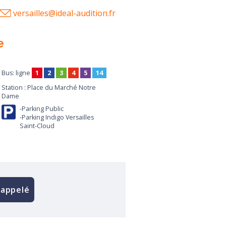
versailles@ideal-audition.fr
e
Bus: ligne
1
2
3
4
5
14
Station : Place du Marché Notre
Dame
-Parking Public
-Parking Indigo Versailles
Saint-Cloud
rappelé