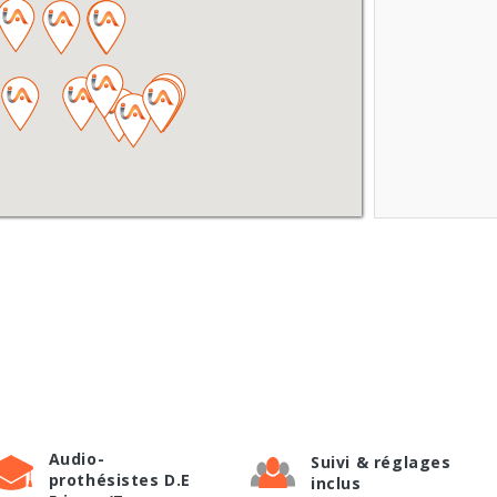
Audio-
Suivi & réglages
prothésistes D.E
inclus