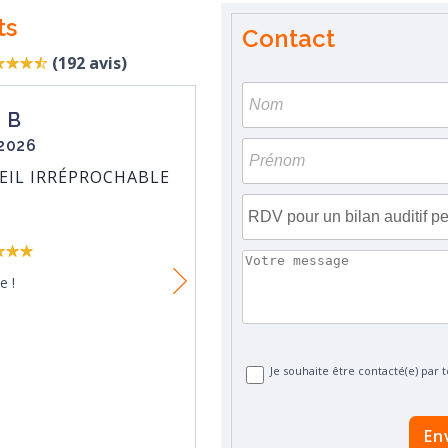
ts
Contact
(
192
avis)
 B
SAMI LAN
-2026
le 17-07-2
UEIL IRRÉPROCHABLE
ÉQUIPE FORMIDABLE TOU
Note:
e !
Une équipe juste géniale et 
Versaillais qui se respecte : Je n
Paco ☀️
Je souhaite être contacté(e) par
En