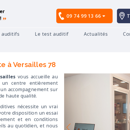
er
09 74 99 13 66
T
!
”
c
 auditifs
Le test auditif
Actualités
Co
otre audioprothésiste à Versailles 78
e à Versailles 78
sailles
vous accueille au
 un centre entièrement
ir un accompagnement sur
e haute qualité.
itives nécessite un vrai
otre disposition un essai
gement et en conditions
ils au quotidien, et nous