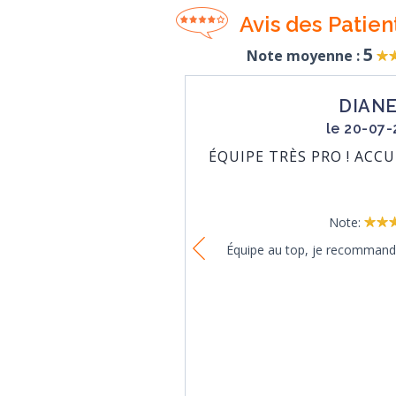
Avis des Patien
5
Note moyenne :
DVO
DIANE
7-2026
le 20-07
LLANTE ET TOUJOURS
ÉQUIPE TRÈS PRO ! ACC
PO
Note:
les échanges sociaux et
Équipe au top, je recommand