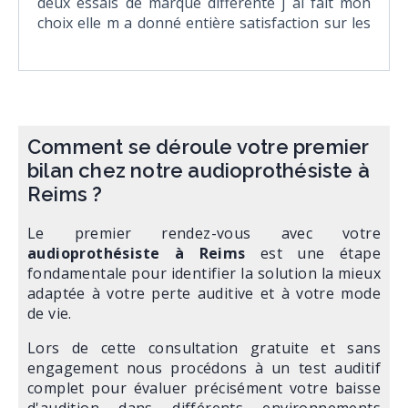
deux essais de marque différente j ai fait mon
choix elle m a donné entière satisfaction sur les
questions que je me posais ´très agréable et
sympathique et je n oublie pas Pauline
l'assistante audioprothésiste à Reims également
charmante et a une présence solaire ´ cela
mérite amplement les 5 étoiles
Comment se déroule votre premier
bilan chez notre audioprothésiste à
Reims ?
Le premier rendez-vous avec votre
audioprothésiste à Reims
est une étape
fondamentale pour identifier la solution la mieux
adaptée à votre perte auditive et à votre mode
de vie.
Lors de cette consultation gratuite et sans
engagement nous procédons à un test auditif
complet pour évaluer précisément votre baisse
d'audition dans différents environnements