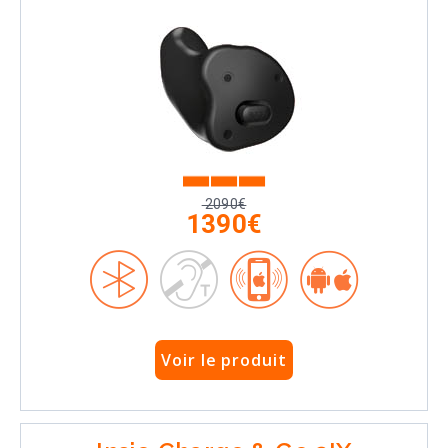
2090€
1390€
Voir le produit