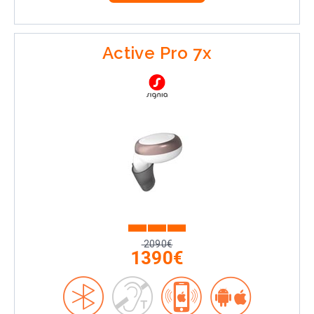
Active Pro 7x
2090€
1390€