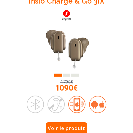
Insio Charge & Go 3IX
1790€
1090€
Voir le produit