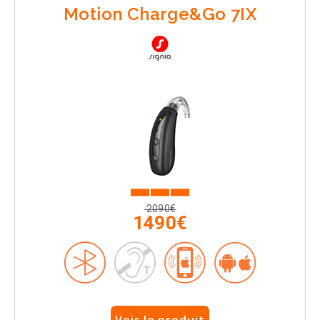
Motion Charge&Go 7IX
2090€
1490€