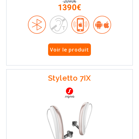
2090€
1390€
Voir le produit
Styletto 7IX