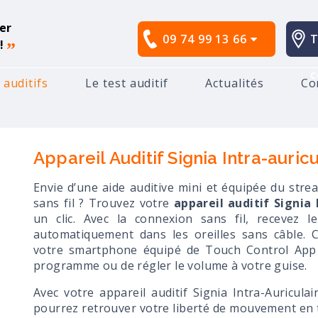
er
09 74 99 13 66
T
!
”
c
 auditifs
Le test auditif
Actualités
Co
ppareil Auditif Signia Intra-auriculaire Bluetooth
Appareil Auditif Signia Intra-auric
Envie d’une aide auditive mini et équipée du str
sans fil ? Trouvez votre
appareil auditif Signia 
un clic. Avec la connexion sans fil, recevez 
automatiquement dans les oreilles sans câble. 
votre smartphone équipé de Touch Control App 
programme ou de régler le volume à votre guise.
Avec votre appareil auditif Signia Intra-Auricul
pourrez retrouver votre liberté de mouvement en to