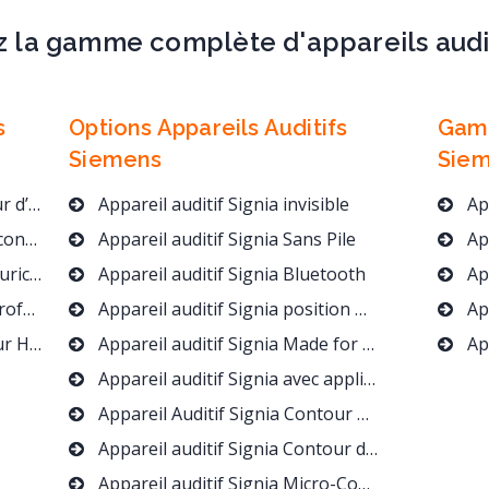
 la gamme complète d'appareils audit
s
Options Appareils Auditifs
Gamm
Siemens
Sie
e BTE
Appareil auditif Signia invisible
App
 RIC
Appareil auditif Signia Sans Pile
App
laire
Appareil auditif Signia Bluetooth
App
fond
Appareil auditif Signia position T pour les concerts et spectacles
App
0 Euros
Appareil auditif Signia Made for iPhone : application et streaming direct !
Appar
Appareil auditif Signia avec application mobile -40 %
Appareil Auditif Signia Contour d’oreille et Sans Pile
Appareil auditif Signia Contour d’Oreille Bluetooth
Appareil auditif Signia Micro-Contour Invisible