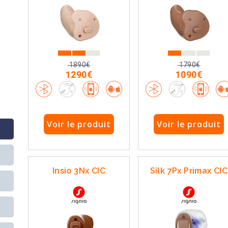
1890€
1790€
1290€
1090€
Voir le produit
Voir le produit
Insio 3Nx CIC
Silk 7Px Primax CIC