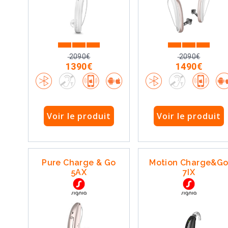
2090€
2090€
1390€
1490€
Voir le produit
Voir le produit
Pure Charge & Go
Motion Charge&G
5AX
7IX