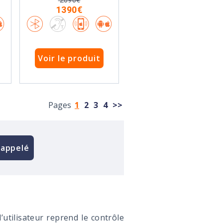
2090€
1390€
Voir le produit
Pages
1
2
3
4
>>
rappelé
?
 l’utilisateur reprend le contrôle