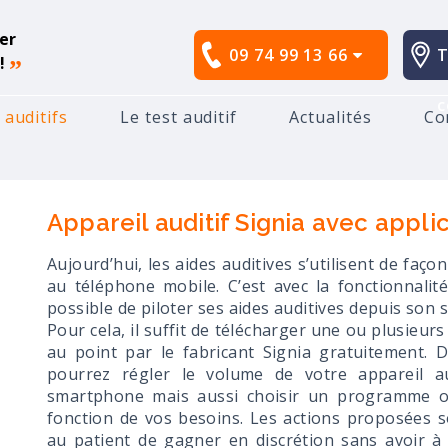
er
09 74 99 13 66
T
!
”
c
 auditifs
Le test auditif
Actualités
Co
ppareil auditif Signia avec application mobile -40 %
Appareil auditif Signia avec appli
Aujourd’hui, les aides auditives s’utilisent de faç
au téléphone mobile. C’est avec la fonctionnalit
possible de piloter ses aides auditives depuis son
Pour cela, il suffit de télécharger une ou plusieu
au point par le fabricant Signia gratuitement.
pourrez régler le volume de votre appareil aud
smartphone mais aussi choisir un programme o
fonction de vos besoins. Les actions proposées
au patient de gagner en discrétion sans avoir 