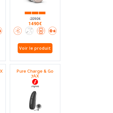
2090€
1490€
Voir le produit
IX
Pure Charge & Go
7AX