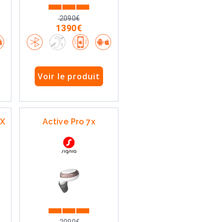
2090€
1390€
Voir le produit
IX
Active Pro 7x