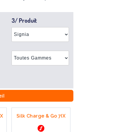
3/ Produit
il
IX
Silk Charge & Go 7IX