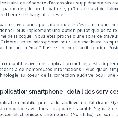
s nécessaire de dépendre d’accessoires supplémentaires
a panne de pile ou de batterie, grâce au suivi de l’alim
 d’heure de charge il lui reste.
atible avec une application mobile c’est aussi une meil
ctionner plus rapidement une option plutôt que de faire
e de la coque). Vous êtes proche d’une zone de travaux 
? Orientez votre microphone pour une meilleure compr
 un film au cinéma ? Passez en mode actif l’option Pos
.
ia compatible avec une application mobile, c’est adopter 
ccédant à de nombreuses informations ! Plus qu’un simp
chnologie au coeur de la correction auditive pour une
 application smartphone : détail des servic
pplication mobile pour aide auditive du fabricant Sig
t compatible avec tous les appareils auditifs Signia Xper
puces électroniques antérieures (Nx et Bx), ce sont l