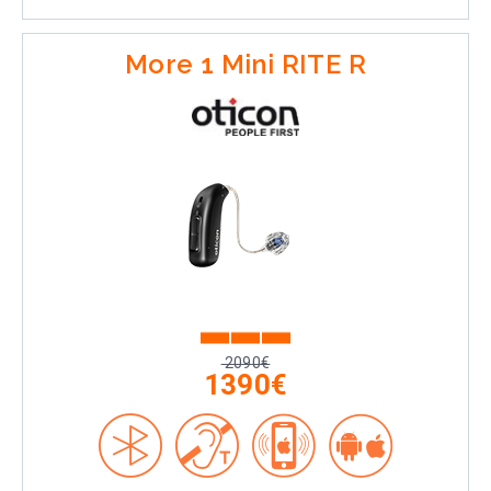
More 1 Mini RITE R
2090€
1390€