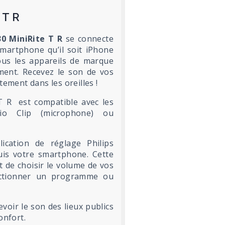
e T R
30 MiniRite T R
se connecte
martphone qu’il soit iPhone
ous les appareils de marque
ment. Recevez le son de vos
tement dans les oreilles !
 T R est compatible avec les
dio Clip (microphone) ou
ication de réglage Philips
uis votre smartphone. Cette
t de choisir le volume de vos
lectionner un programme ou
voir le son des lieux publics
onfort.