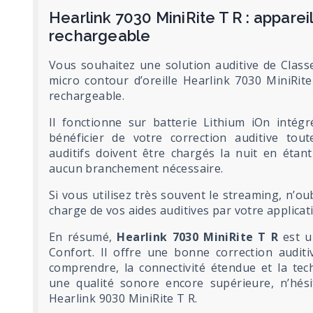
Hearlink 7030 MiniRite T R : appareil
rechargeable
Vous souhaitez une solution auditive de Class
micro contour d’oreille Hearlink 7030 MiniRite
rechargeable.
Il fonctionne sur batterie Lithium iOn intégr
bénéficier de votre correction auditive tout
auditifs doivent être chargés la nuit en étan
aucun branchement nécessaire.
Si vous utilisez très souvent le streaming, n’oub
charge de vos aides auditives par votre applicat
En résumé,
Hearlink 7030 MiniRite T R
est u
Confort. Il offre une bonne correction auditi
comprendre, la connectivité étendue et la tec
une qualité sonore encore supérieure, n’hési
Hearlink 9030 MiniRite T R.