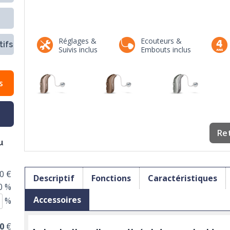
Réglages &
Ecouteurs &
ifs
Suivis inclus
Embouts inclus
s
Re
u
0 €
Descriptif
Fonctions
Caractéristiques
0 %
Accessoires
%
0
€