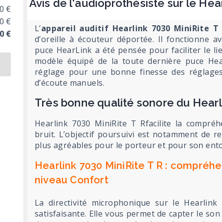
Avis de l'audioprothésiste sur le Hea
0 €
0 €
L’
appareil auditif Hearlink 7030 MiniRite T 
0 €
d’oreille à écouteur déportée. Il fonctionne a
puce HearLink a été pensée pour faciliter le l
modèle équipé de la toute dernière puce He
réglage pour une bonne finesse des réglag
d’écoute manuels.
Très bonne qualité sonore du Hearl
Hearlink 7030 MiniRite T Rfacilite la compréh
bruit. L’objectif poursuivi est notamment de r
plus agréables pour le porteur et pour son ent
Hearlink 7030 MiniRite T R : compréhe
niveau Confort
La directivité microphonique sur le Hearlink
satisfaisante. Elle vous permet de capter le son