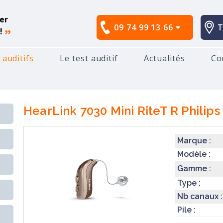
er
09 74 99 13 66
T
!
”
c
 auditifs
Le test auditif
Actualités
Co
hilips
HearLink 7030 Mini RiteT R
HearLink 7030 Mini RiteT R
Philips
Marque :
Modèle :
Gamme :
Type :
Nb canaux :
Pile :