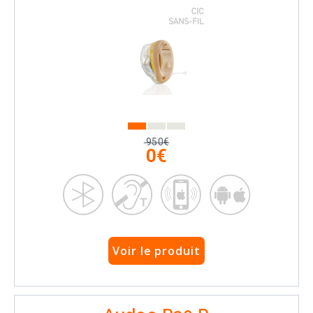
950€
0€
Voir le produit