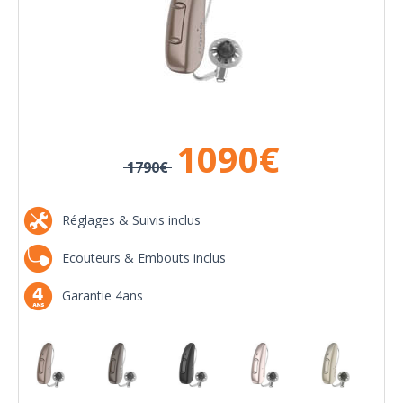
1090
€
1790€
Réglages & Suivis inclus
Ecouteurs & Embouts inclus
Garantie 4ans