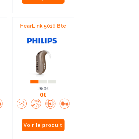
HearLink 5010 Bte
950€
0€
Voir le produit