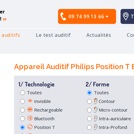
er
09 74 99 13 66
T
!
”
c
 auditifs
Le test auditif
Actualités
Co
ppareil Auditif Philips Position T Boucle Magnetique
Appareil Auditif Philips Position 
1/ Technologie
2/ Forme
Toutes
Toutes
Invisible
Contour
Rechargeable
Micro-contour
Bluetooth
Intra-auriculaire
Position T
Intra-Profond