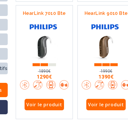
HearLink 7010 Bte
HearLink 9010 Bte
ifs
1890€
1990€
1290€
1390€
s
Voir le produit
Voir le produit