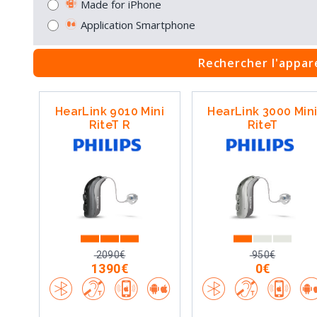
Made for iPhone
Application Smartphone
Rechercher l'appare
HearLink 9010 Mini
HearLink 3000 Min
RiteT R
RiteT
2090€
950€
1390€
0€