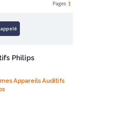
Pages
1
rappelé
fs Philips
es Appareils Auditifs
ps