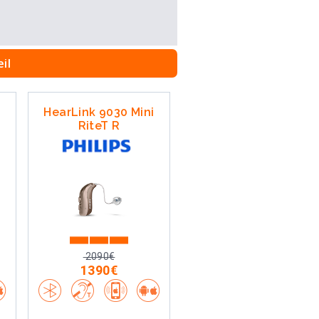
il
i
HearLink 9030 Mini
RiteT R
2090€
1390€