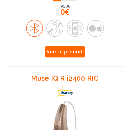
950€
0€
Voir le produit
Muse iQ R i2400 RIC