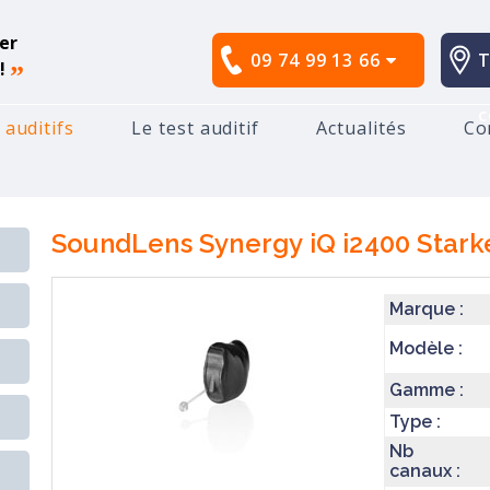
er
09 74 99 13 66
T
!
”
c
 auditifs
Le test auditif
Actualités
Co
tarkey
SoundLens Synergy iQ i2400
SoundLens Synergy iQ i2400
Stark
Marque :
Modèle :
Gamme :
Type :
Nb
canaux :