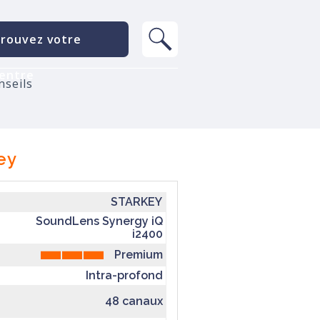
rouvez votre
entre
nseils
ey
STARKEY
SoundLens Synergy iQ
i2400
Premium
Intra-profond
48 canaux