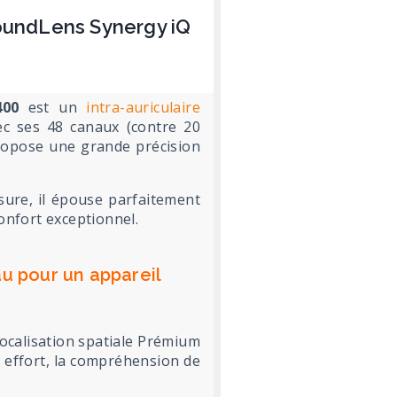
SoundLens Synergy iQ
400
est un
intra-auriculaire
c ses 48 canaux (contre 20
ropose une grande précision
sure, il épouse parfaitement
onfort exceptionnel.
au pour un appareil
localisation spatiale Prémium
ns effort, la compréhension de