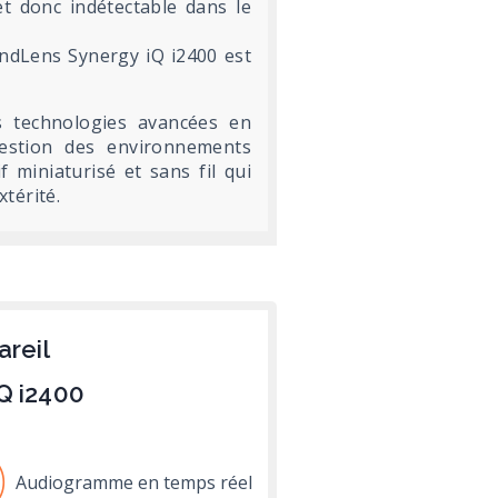
 et donc indétectable dans le
oundLens Synergy iQ i2400 est
s technologies avancées en
estion des environnements
f miniaturisé et sans fil qui
térité.
areil
Q i2400
Audiogramme en temps réel