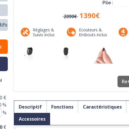
Pile :
1390
€
2090€
ifs
Réglages &
Ecouteurs &
Suivis inclus
Embouts inclus
s
u
Re
0 €
0 %
Descriptif
Fonctions
Caractéristiques
%
Accessoires
0
€