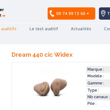
er
09 74 99 13 66
T
!
”
c
 auditifs
Le test auditif
Actualités
Co
idex
Dream 440 cic
Dream 440 cic
Widex
Marque :
Modèle :
Gamme :
Type :
Nb canaux :
Pile :