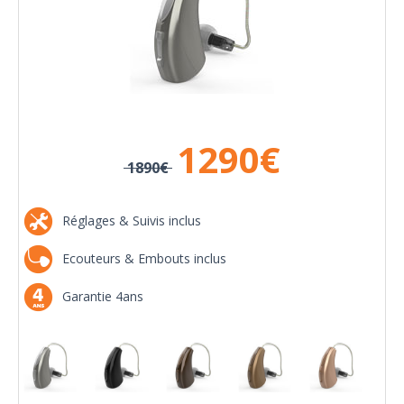
1290
€
1890€
Réglages & Suivis inclus
Ecouteurs & Embouts inclus
Garantie 4ans