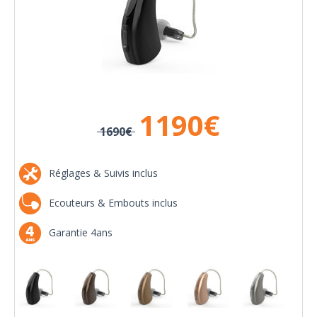
1190
€
1690€
Réglages & Suivis inclus
Ecouteurs & Embouts inclus
Garantie 4ans