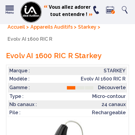
“
Vous allez adorer
tout entendre !
”
Accueil
Appareils Auditifs
Starkey
Evolv AI 1600 RIC R
Evolv AI 1600 RIC R
Starkey
Marque :
STARKEY
Modèle :
Evolv AI 1600 RIC R
Découverte
Gamme :
Type :
Micro-contour
Nb canaux :
24 canaux
Pile :
Rechargeable