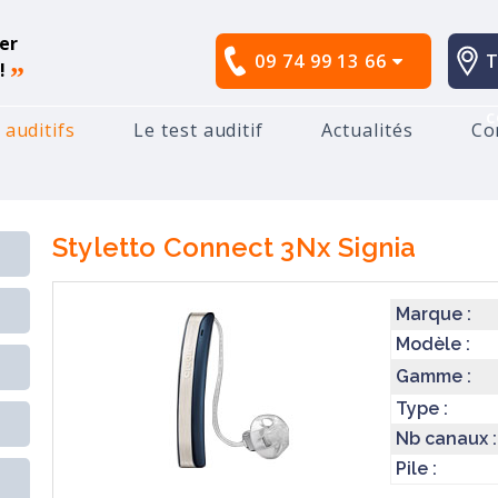
er
09 74 99 13 66
T
!
”
c
 auditifs
Le test auditif
Actualités
Co
ignia
Styletto Connect 3Nx
Styletto Connect 3Nx
Signia
Marque :
Modèle :
Gamme :
Type :
Nb canaux :
Pile :