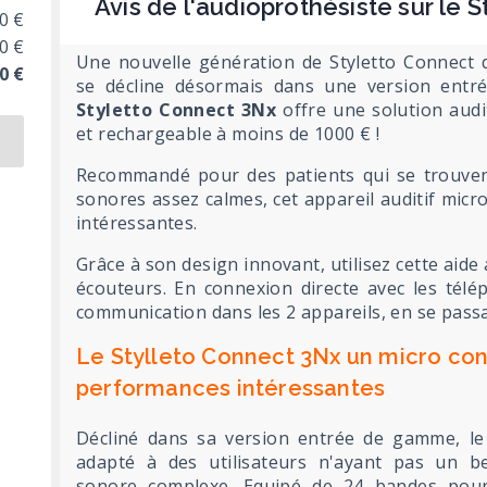
Avis de l'audioprothésiste sur le 
0 €
0 €
Une nouvelle génération de Styletto Connect d
0 €
se décline désormais dans une version entr
Styletto Connect 3Nx
offre une solution audi
et rechargeable à moins de 1000 € !
Recommandé pour des patients qui se trouve
sonores assez calmes, cet appareil auditif micr
intéressantes.
Grâce à son design innovant, utilisez cette aide
écouteurs. En connexion directe avec les télé
communication dans les 2 appareils, en se pass
Le Stylleto Connect 3Nx un micro con
performances intéressantes
Décliné dans sa version entrée de gamme, l
adapté à des utilisateurs n'ayant pas un be
sonore complexe. Equipé de 24 bandes pour 