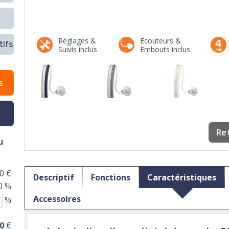
Réglages &
Ecouteurs &
ifs
Suivis inclus
Embouts inclus
s
Re
u
0 €
Descriptif
Fonctions
Caractéristiques
0 %
Accessoires
%
0
€