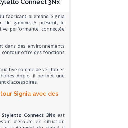
Styletto Connect 3Nx
u fabricant allemand Signia
ée de gamme. A présent, le
tive performante, connectée
nt dans des environnements
o contour offre des fonctions
 auditive comme de véritables
phones Apple, il permet une
ant d'accessoires.
tour Signia avec des
e
Styletto Connect 3Nx
est
soin d'écoute en situation
le traitement du signal il