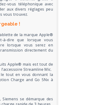
ndez-vous téléphonique avec
éder aux divers réglages peu
s vous trouvez.
rgeable !
ablette de la marque Apple®
st-à-dire que lorsque vous
ore lorsque vous serez en
transmission directement du
duits Apple® mais est tout de
l’accessoire Streamline Mic.
 le tout en vous donnant la
 Motion Charge and Go 5Nx à
n, Siemens se démarque des
 charge rapide de 3 heures ,