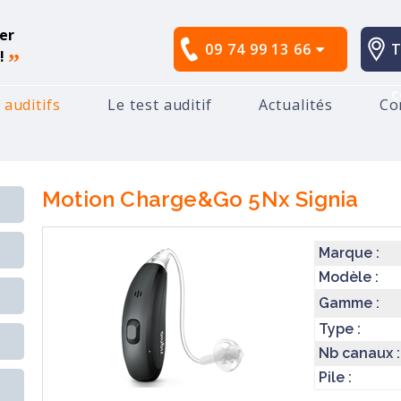
er
09 74 99 13 66
T
!
”
c
 auditifs
Le test auditif
Actualités
Co
ignia
Motion Charge&Go 5Nx
Motion Charge&Go 5Nx
Signia
Marque :
Modèle :
Gamme :
Type :
Nb canaux :
Pile :