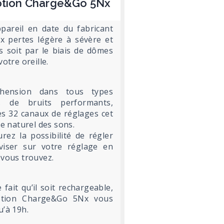
 Motion Charge&Go 5Nx
pareil en date du fabricant
x pertes légère à sévère et
ts soit par le biais de dômes
otre oreille.
hension dans tous types
s de bruits performants,
s 32 canaux de réglages cet
te naturel des sons.
rez la possibilité de régler
viser sur votre réglage en
 vous trouvez.
fait qu’il soit rechargeable,
Motion Charge&Go 5Nx vous
u’à 19h.