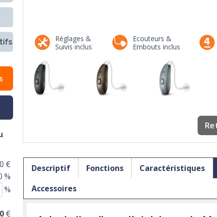
Réglages &
Ecouteurs &
ifs
Suivis inclus
Embouts inclus
s
Re
u
0 €
Descriptif
Fonctions
Caractéristiques
0 %
Accessoires
%
0
€