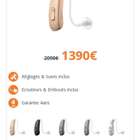
1390
€
2090€
Réglages & Suivis inclus
Ecouteurs & Embouts inclus
Garantie 4ans