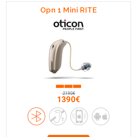
Opn 1 Mini RITE
2190€
1390€