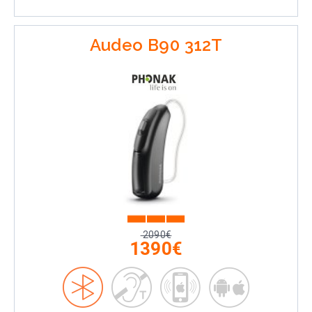
Audeo B90 312T
2090€
1390€